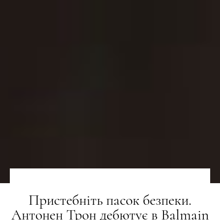
Пристебніть пасок безпеки.
Антонен Трон дебютує в Balmain