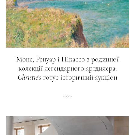
Моне, Ренуар і Пікассо з родинної
колекції легендарного артдилера:
Christie
’
s
готує історичний аукціон