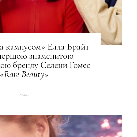
а кампусом» Елла Брайт
 першою знаменитою
ою бренду Селени Гомес
«
Rare
Beauty
»