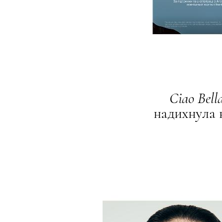
Ciao
Bell
надихнула 