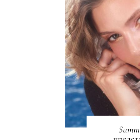
Summ
предст