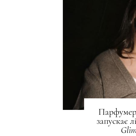
Парфумер
запускає л
Gli