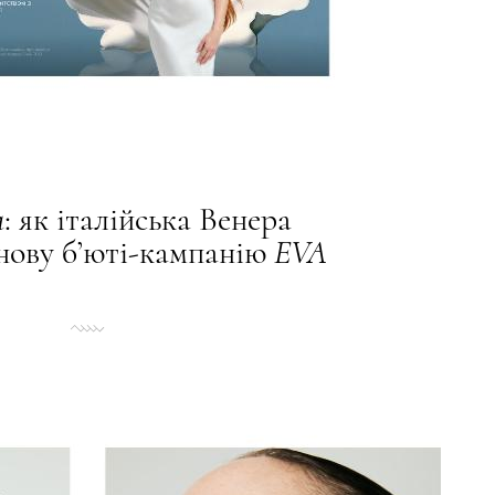
a
: як італійська Венера
нову б’юті-кампанію
EVA