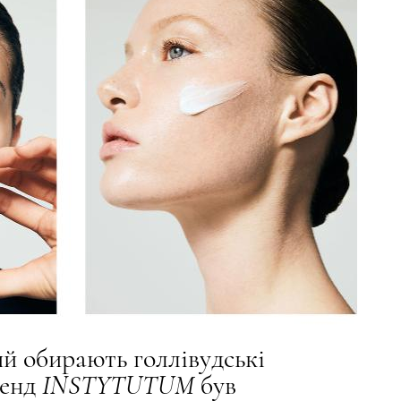
ий обирають голлівудські
ренд
INSTYTUTUM
був