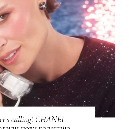
er
'
s
calling
!
CHANEL
авили нову колекцію