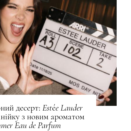
ний десерт:
Est
é
e
Lauder
інійку з новим ароматом
mmer
Eau
de
Parfum