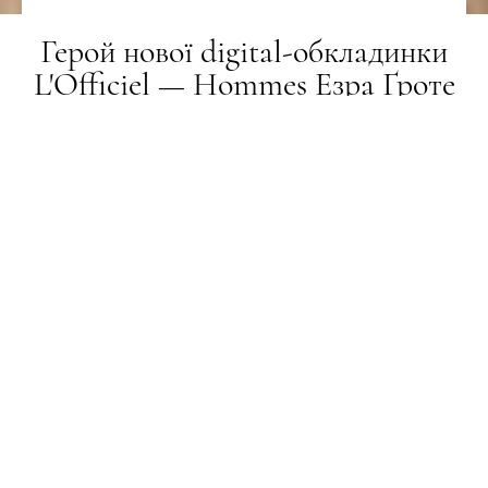
Герой нової digital-обкладинки
L'Officiel — Hommes Езра Ґроте
СТИЛЬ
04.06.2026
ПОДЕЛИТЬСЯ
Езра Ґроте — багатогранна особистість,
сформована контрастами: виходець із тихої,