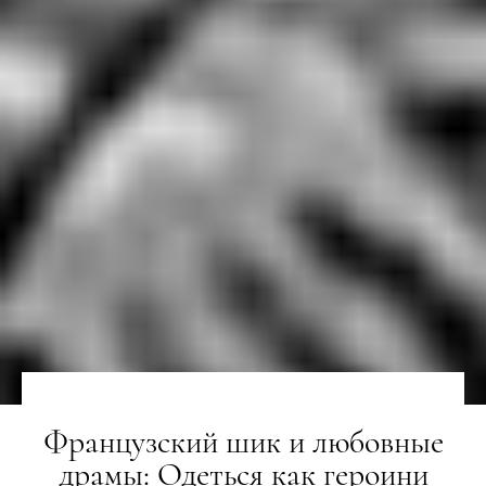
Французский шик и любовные
драмы: Одеться как героини