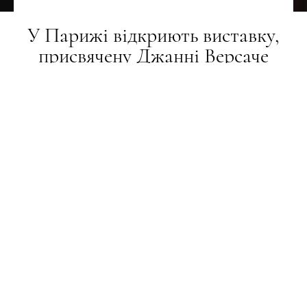
У Парижі відкриють виставку,
присвячену Джанні Версаче
МИСТЕЦТВО
03.04.2026
ПОДЕЛИТЬСЯ
Експозиція триватиме з 5 червня до 6 вересня в
Музеї Майоля.