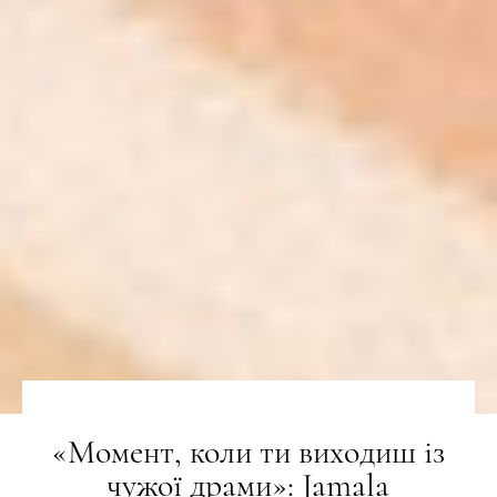
«Момент, коли ти виходиш із
чужої драми»: Jamala