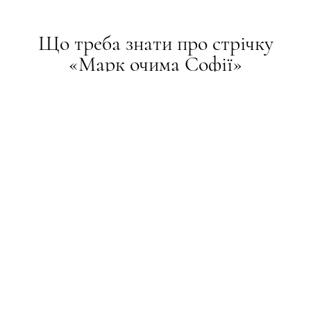
Що треба знати про стрічку
«Марк очима Софії»
СТИЛЬ ЖИТТЯ
18.03.2026
ПОДЕЛИТЬСЯ
Документальна стрічка розповідає про шлях
Марка Джейкобса у світі моди та його творчий