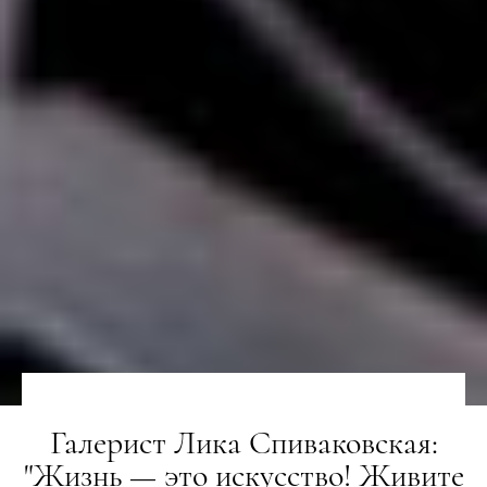
Галерист Лика Спиваковская:
"Жизнь — это искусство! Живите