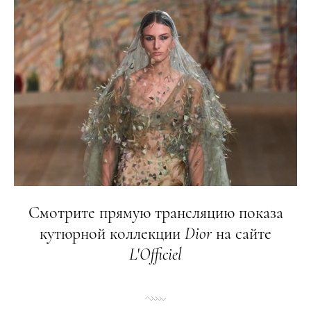
Смотрите прямую трансляцию показа
кутюрной коллекции
Dior
на сайте
L
'
Officiel