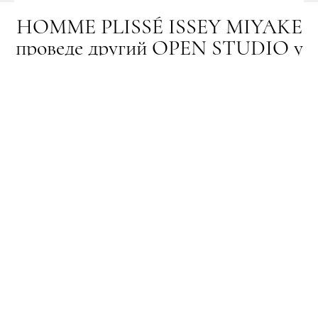
HOMME PLISSÉ ISSEY MIYAKE
проведе другий OPEN STUDIO у
співпраці з музеєм Tate
НОВИНИ
02.07.2026
ПОДЕЛИТЬСЯ
Проєкт не прив’язаний до традиційного
календаря модних сезонів. Натомість він