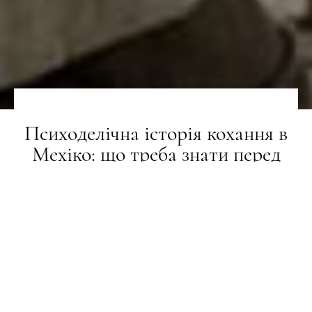
Психоделічна історія кохання в
Мехіко: що треба знати перед
переглядом фільму «Квір» із
Денієлом Крейґом
СТИЛЬ ЖИТТЯ
21.04.2025