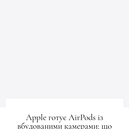
Apple готує AirPods із
вбудованими камерами: що