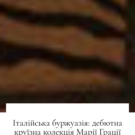
Італійська буржуазія: дебютна
круїзна колекція Марії Грації