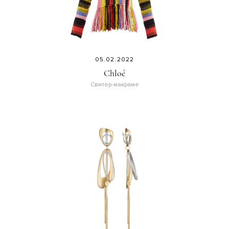
05.02.2022
Chloé
Свитер-макраме