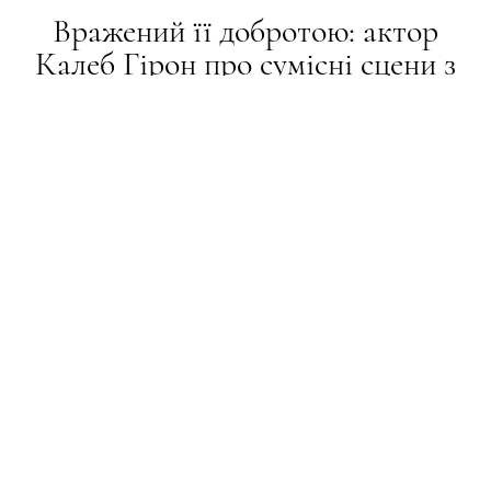
Вражений її добротою: актор
Калеб Гірон про сумісні сцени з
Енн Гетевей у «Диявол носить
Prada 2»
СТИЛЬ ЖИТТЯ
26.04.2026
ПОДЕЛИТЬСЯ
Калеб Гірон — комік, сценарист і актор із Міссурі,