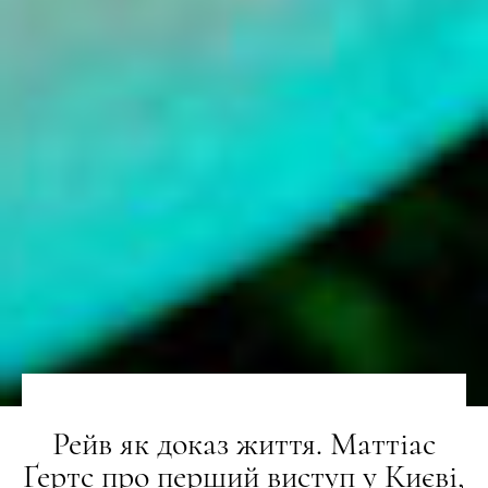
Рейв як доказ життя. Маттіас
Ґертс про перший виступ у Києві,